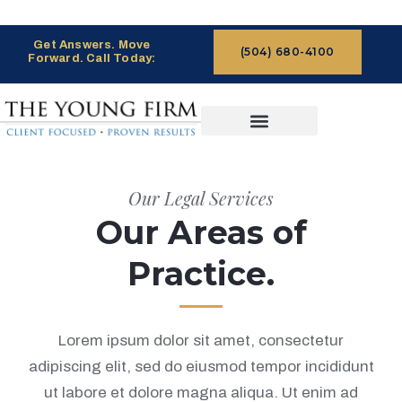
Get Answers. Move
(504) 680-4100
Forward. Call Today:
CASES WE HANDLE
CLAIMS PROCESS
Our Legal Services
Our Areas of
Practice.
Lorem ipsum dolor sit amet, consectetur
adipiscing elit, sed do eiusmod tempor incididunt
ut labore et dolore magna aliqua. Ut enim ad